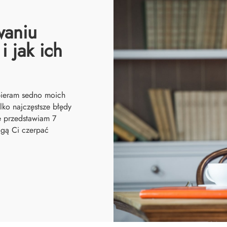
waniu
i jak ich
bieram sedno moich
lko najczęstsze błędy
e przedstawiam 7
mogą Ci czerpać