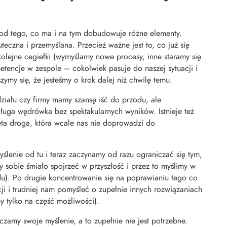
 od tego, co ma i na tym dobudowuje różne elementy.
uteczna i przemyślana. Przecież ważne jest to, co już się
olejne cegiełki (wymyślamy nowe procesy, inne staramy się
encje w zespole – cokolwiek pasuje do naszej sytuacji i
ymy się, że jesteśmy o krok dalej niż chwilę temu.
 działu czy firmy mamy szansę iść do przodu, ale
uga wędrówka bez spektakularnych wyników. Istnieje też
ręta droga, która wcale nas nie doprowadzi do
lenie od tu i teraz zaczynamy od razu ograniczać się tym,
y sobie śmiało spojrzeć w przyszłość i przez to myślimy w
odu). Po drugie koncentrowanie się na poprawianiu tego co
cji i trudniej nam pomyśleć o zupełnie innych rozwiązaniach
y tylko na część możliwości).
czamy swoje myślenie, a to zupełnie nie jest potrzebne.