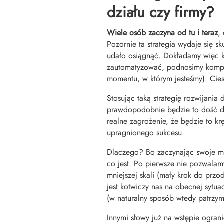
działu czy firmy?
Wiele osób zaczyna od tu i teraz
,
Pozornie ta strategia wydaje się sk
udało osiągnąć. Dokładamy więc k
zautomatyzować, podnosimy kompet
momentu, w którym jesteśmy). Ciesz
Stosując taką strategię rozwijania
prawdopodobnie będzie to dość dł
realne zagrożenie, że będzie to k
upragnionego sukcesu.
Dlaczego? Bo zaczynając swoje myś
co jest. Po pierwsze nie pozwalam
mniejszej skali (mały krok do prz
jest kotwiczy nas na obecnej sytua
(w naturalny sposób wtedy patrzym
Innymi słowy już na wstępie ograni