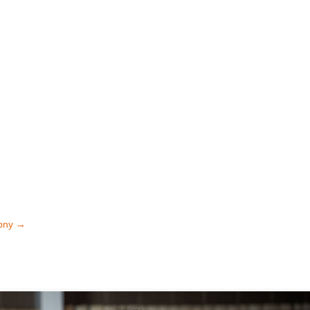
pny
→