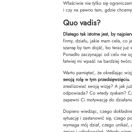
Właściwie nie tylko się ograniczam
i czy na pewno tam, gdzie chcemy 
Quo vadis?
Dlatego tak istotne jest, by najpi
firmy, działu, jakie mam cele, co
szansę by tam dojść, bo teraz już
Ponadto zaczynając od celu nie o
łatwiej mi wpaść na bardziej twórc
Warto pamiętać, że określając wizj
swoją rolę w tym przedsięwzięciu
.
zrealizować swoją wizję? A jak ju
odpowiada? Co wtedy zyskam? Czy
zapewni Ci motywację do działania 
Dopiero wiedząc, czego dokładnie
sytuację i zastanowić się, czego p
wymaga mój dział, czego unikać, 
zmian i udoskonaleń. Wtedy wiem