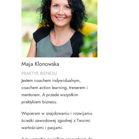
Maja Klonowska
PRAKTYK BIZNESU
Jestem coachem indywidualnym,
coachem action learning, trenerem i
mentorem. A przede wszystkim
praktykiem biznesu.
Wspieram w znajdowaniu i rozwijaniu
ścieżki zawodowej zgodnej z Twoimi
wartościami i pasjami.
A to wszystko z wielkim szacunkiem do