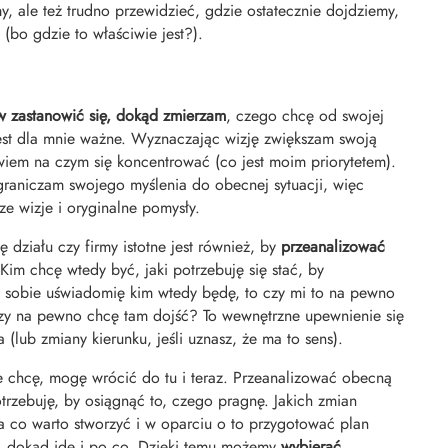
y, ale też trudno przewidzieć, gdzie ostatecznie dojdziemy,
(bo gdzie to właściwie jest?).
erw zastanowić się, dokąd zmierzam
, czego chcę od swojej
 jest dla mnie ważne. Wyznaczając wizję zwiększam swoją
 wiem na czym się koncentrować (co jest moim priorytetem).
graniczam swojego myślenia do obecnej sytuacji, więc
ze wizje i oryginalne pomysły.
ę działu czy firmy istotne jest również, by
przeanalizować
 Kim chcę wtedy być, jaki potrzebuję się stać, by
ż sobie uświadomię kim wtedy będę, to czy mi to na pewno
 na pewno chcę tam dojść? To wewnętrzne upewnienie się
(lub zmiany kierunku, jeśli uznasz, że ma to sens).
 chcę, mogę wrócić do tu i teraz. Przeanalizować obecną
otrzebuję, by osiągnąć to, czego pragnę. Jakich zmian
a co warto stworzyć i w oparciu o to przygotować plan
, dokąd idę i po co. Dzięki temu możemy
wybierać