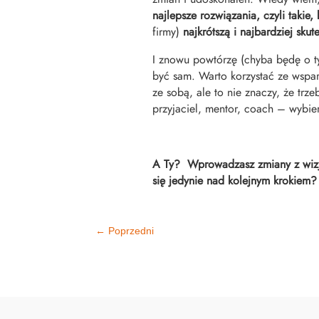
najlepsze rozwiązania, czyli taki
firmy)
najkrótszą i najbardziej sku
I znowu powtórzę (chyba będę o t
być sam. Warto korzystać ze wspar
ze sobą, ale to nie znaczy, że tr
przyjaciel, mentor, coach – wybier
A Ty? Wprowadzasz zmiany z wizją
się jedynie nad kolejnym krokiem?
←
Poprzedni