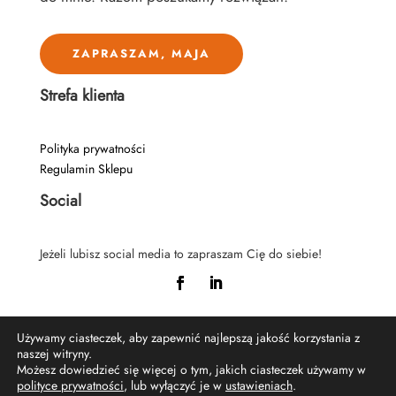
ZAPRASZAM, MAJA
Strefa klienta
Polityka prywatności
Regulamin Sklepu
Social
Jeżeli lubisz social media to zapraszam Cię do siebie!
Używamy ciasteczek, aby zapewnić najlepszą jakość korzystania z
naszej witryny.
Możesz dowiedzieć się więcej o tym, jakich ciasteczek używamy w
© Copyright | Wszelkie prawa zastrzeżone. Żyję po
polityce prywatności
, lub wyłączyć je w
ustawieniach
.
swojemu Maja Klonowska