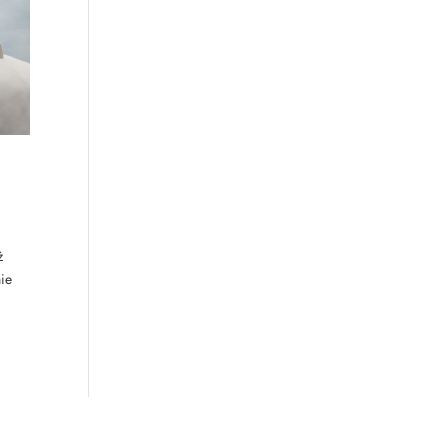
ż
nie