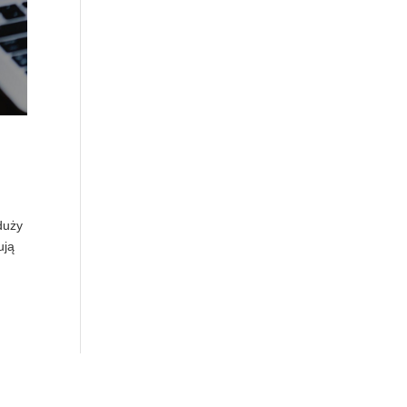
duży
ują