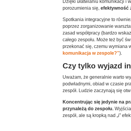
Dzięki ułatwianiu komunikacji i
porozumienia się,
efektywność
z
Spotkania integracyjne to równi
poprzez zorganizowanie warszt
zasad współpracy (bardzo wskaza
całego zespołu. Może też być ś
przekonać się, czemu wymiana wi
komunikacja w zespole?”
).
Czy tylko wyjazd i
Uważam, że generalnie warto wy
podwładnymi, obiad w czasie prac
zespół. Ludzie zaczynają się otwi
Koncentrując się jedynie na pr
przynależą do zespołu.
Wyjścia
zespół, ale są kropką nad „i” e