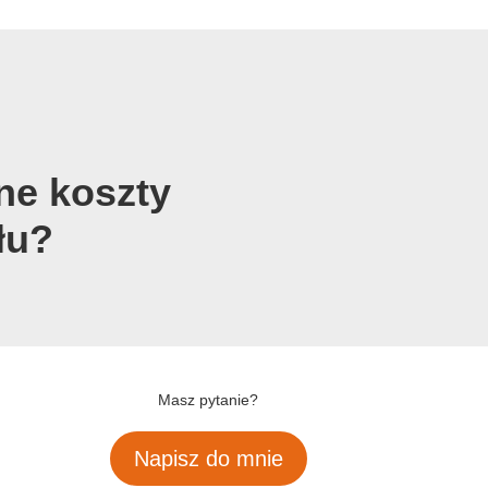
ne koszty
łu?
Masz pytanie?
Napisz do mnie