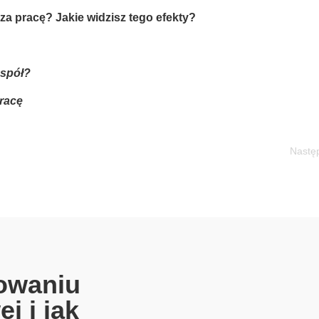
za pracę? Jakie widzisz tego efekty?
spół?
racę
Nastę
owaniu
j i jak