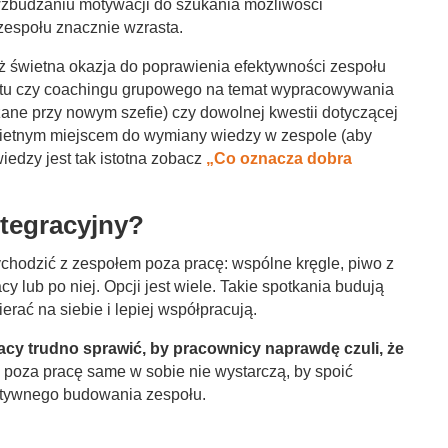
 wzbudzaniu motywacji do szukania możliwości
espołu znacznie wzrasta.
eż świetna okazja do poprawienia efektywności zespołu
atu czy coachingu grupowego na temat wypracowywania
ne przy nowym szefie) czy dowolnej kwestii dotyczącej
wietnym miejscem do wymiany wiedzy w zespole (aby
edzy jest tak istotna zobacz
„Co oznacza dobra
ntegracyjny?
chodzić z zespołem poza pracę: wspólne kręgle, piwo z
y lub po niej. Opcji jest wiele. Takie spotkania budują
erać na siebie i lepiej współpracują.
acy trudno sprawić, by pracownicy naprawdę czuli, że
 poza pracę same w sobie nie wystarczą, by spoić
fektywnego budowania zespołu.