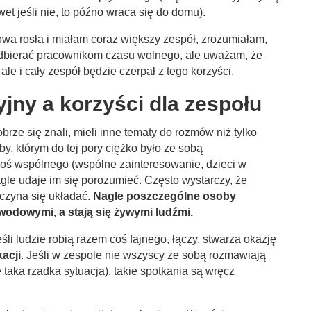
t jeśli nie, to późno wraca się do domu).
owa rosła i miałam coraz większy zespół, zrozumiałam,
 odbierać pracownikom czasu wolnego, ale uważam, że
 ale i cały zespół będzie czerpał z tego korzyści.
jny a korzyści dla zespołu
brze się znali, mieli inne tematy do rozmów niż tylko
by, którym do tej pory ciężko było ze sobą
coś wspólnego (wspólne zainteresowanie, dzieci w
gle udaje im się porozumieć. Często wystarczy, że
aczyna się układać.
Nagle poszczególne osoby
wodowymi, a stają się żywymi ludźmi.
śli ludzie robią razem coś fajnego, łączy, stwarza okazję
acji
. Jeśli w zespole nie wszyscy ze sobą rozmawiają
 taka rzadka sytuacja), takie spotkania są wręcz