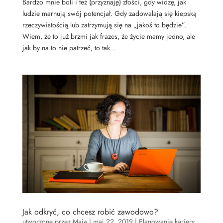
Bardzo mnie boli i też (przyznaję) złości, gdy widzę, jak
ludzie marnują swój potencjał. Gdy zadowalają się kiepską
rzeczywistością lub zatrzymują się na „jakoś to będzie”.
Wiem, że to już brzmi jak frazes, że życie mamy jedno, ale
jak by na to nie patrzeć, to tak...
Jak odkryć, co chcesz robić zawodowo?
utworzone przez
Maja
|
maj 22, 2019
|
Planowanie kariery